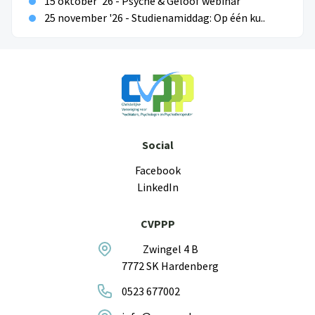
15 oktober '26 - Psyche & Geloof webinar
25 november '26 - Studienamiddag: Op één ku..
Social
Facebook
LinkedIn
CVPPP
Zwingel 4 B
7772 SK Hardenberg
0523 677002