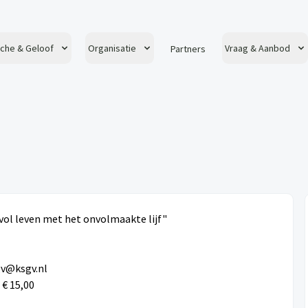
che & Geloof
Organisatie
Vraag & Aanbod
Partners
vol leven met het onvolmaakte lijf"
gv@ksgv.nl
 € 15,00