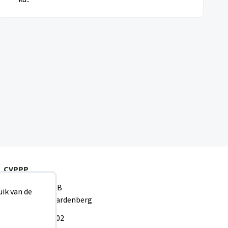
CVPPP
Zwingel 4 B
ik van de
7772 SK Hardenberg
0523 677002