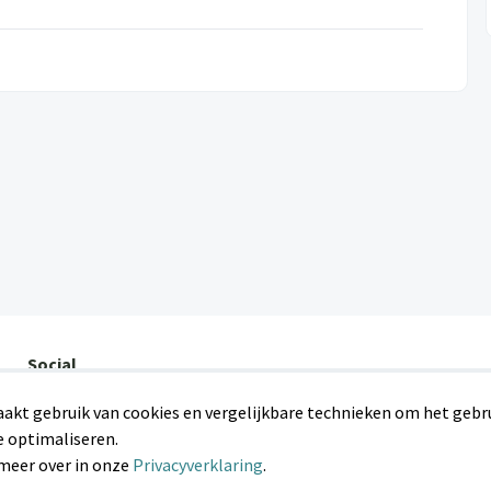
Social
Facebook
kt gebruik van cookies en vergelijkbare technieken om het gebru
LinkedIn
e optimaliseren.
 meer over in onze
Privacyverklaring
.